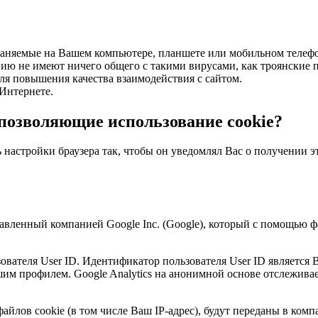
раняемые на Вашем компьютере, планшете или мобильном телеф
ию не имеют ничего общего с такими вирусами, как троянские 
ля повышения качества взаимодействия с сайтом.
Интернете.
 позволяющие использование cookie?
 настройки браузера так, чтобы он уведомлял Вас о получении э
ставленный компанией Google Inc. (Google), который с помощью
ователя User ID. Идентификатор пользователя User ID является 
им профилем. Google Analytics на анонимной основе отслеживае
йлов cookie (в том числе Ваш IP-адрес), будут переданы в ком