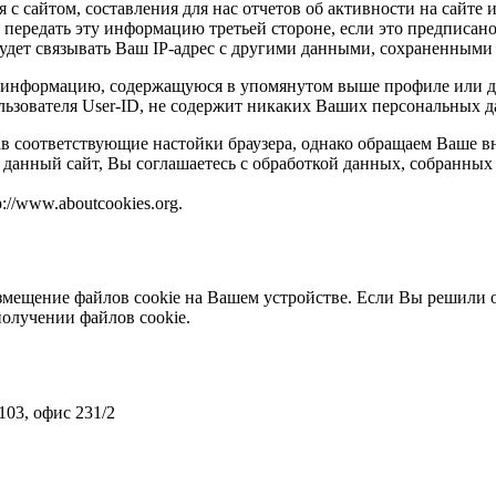
с сайтом, составления для нас отчетов об активности на сайте 
передать эту информацию третьей стороне, если это предписано 
удет связывать Ваш IP-адрес с другими данными, сохраненными 
не информацию, содержащуюся в упомянутом выше профиле или 
льзователя User-ID, не содержит никаких Ваших персональных 
ав соответствующие настойки браузера, однако обращаем Ваше вни
 данный сайт, Вы соглашаетесь с обработкой данных, собранных
://www.aboutcookies.org.
змещение файлов cookie на Вашем устройстве. Если Вы решили от
получении файлов cookie.
103, офис 231/2